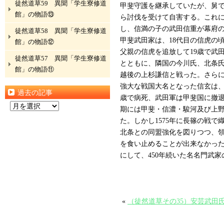
徒然道草59 異聞「学生寮修道
甲斐守護を継承していたが、舅
館」の物語⑬
ら討伐を受けて自害する。これに
し、信満の子の武田信重が幕府
徒然道草58 異聞「学生寮修道
甲斐武田家は、18代目の信虎の
館」の物語⑫
父親の信虎を追放して19歳で武
徒然道草57 異聞「学生寮修道
とともに、隣国の今川氏、北条
館」の物語⑪
越後の上杉謙信と戦った。さら
強大な戦国大名となった信玄は、
過去の記事
歳で病死、武田軍は甲斐国に撤
過
期には甲斐・信濃・駿河及び上野
去
た。しかし1575年に長篠の戦
の
北条との同盟強化を図りつつ、
記
を食い止めることが出来なかった
事
にして、450年続いた名名門武
«
（徒然道草その35）安芸武田