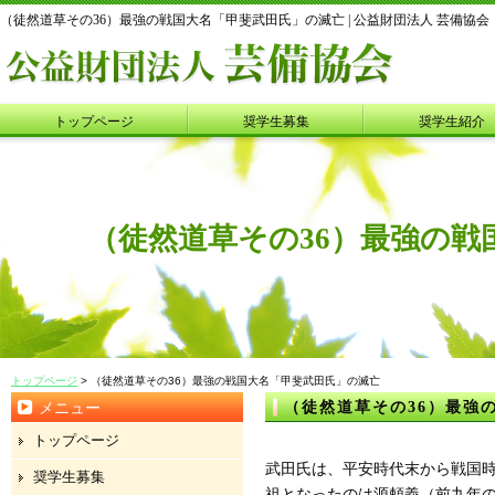
（徒然道草その36）最強の戦国大名「甲斐武田氏」の滅亡 | 公益財団法人 芸備協会
トップページ
奨学生募集
奨学生紹介
（徒然道草その36）最強の戦
トップページ
> （徒然道草その36）最強の戦国大名「甲斐武田氏」の滅亡
（徒然道草その36）最強
メニュー
トップページ
武田氏は、平安時代末から戦国
奨学生募集
祖となったのは源頼義（前九年