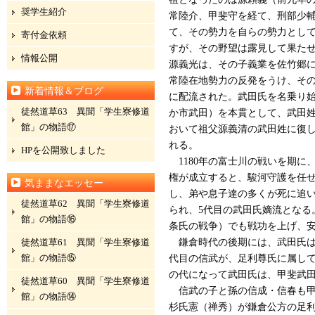
奨学生紹介
常陸介、甲斐守を経て、刑部少
て、その勢力を自らの勢力として
寄付金依頼
すが、その野望は露見して果た
情報公開
源義光は、その子義業を佐竹郷
常陸在地勢力の反発をうけ、そ
新着情報＆ブログ
に配流された。武田氏を名乗り始
徒然道草63 異聞「学生寮修道
か市武田）を本貫として、武田姓
館」の物語⑰
おいて祖父源義清の武田姓に復
れる。
HPを公開致しました
1180年の富士川の戦いを期に
権が成立すると、駿河守護を任
気ままなエッセー
し、弟や息子達の多くが死に追
徒然道草62 異聞「学生寮修道
られ、5代目の武田氏嫡流となる
館」の物語⑯
条氏の戦争）でも戦功を上げ、
徒然道草61 異聞「学生寮修道
鎌倉時代の後期には、武田氏は
館」の物語⑮
代目の信武が、足利尊氏に属し
の代になって武田氏は、甲斐武
徒然道草60 異聞「学生寮修道
信武の子と孫の信成・信春も甲斐
館」の物語⑭
杉氏憲（禅秀）が鎌倉公方の足