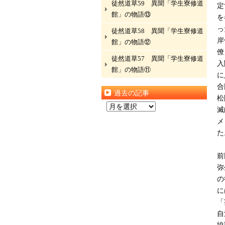
徒然道草59 異聞「学生寮修道
定
館」の物語⑬
を
っ
徒然道草58 異聞「学生寮修道
岸
館」の物語⑫
僚
徒然道草57 異聞「学生寮修道
入
館」の物語⑪
に
合
過去の記事
松
過
滅
去
メ
の
た
記
事
前
弥
の
に
「
自