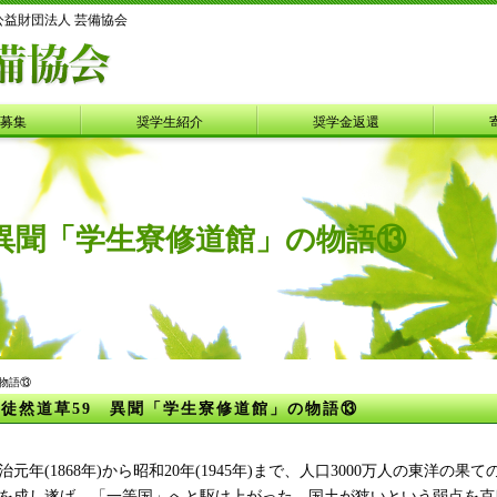
公益財団法人 芸備協会
募集
奨学生紹介
奨学金返還
 異聞「学生寮修道館」の物語⑬
の物語⑬
徒然道草59 異聞「学生寮修道館」の物語⑬
治元年(1868年)から昭和20年(1945年)まで、人口3000万人の東洋
を成し遂げ、「一等国」へと駆け上がった。国土が狭いという弱点を克