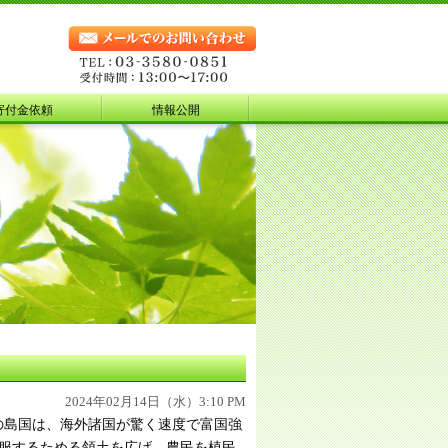
寄付金依頼
情報公開
2024年02月14日（水）3:10 PM
の果ての島国は、海外諸国が驚く速度で富国強
服するためる領土を広げ、農民を植民