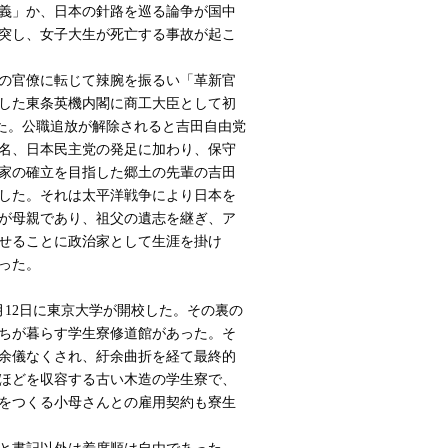
義」か、日本の針路を巡る論争が国中
衝突し、女子大生が死亡する事故が起こ
の官僚に転じて辣腕を振るい「革新官
した東条英機内閣に商工大臣として初
た。公職追放が解除されると吉田自由党
名、日本民主党の発足に加わり、保守
家の確立を目指した郷土の先輩の吉田
した。それは太平洋戦争により日本を
が母親であり、祖父の遺志を継ぎ、ア
せることに政治家として生涯を掛け
った。
月12日に東京大学が開校した。その裏の
ちが暮らす学生寮修道館があった。そ
余儀なくされ、紆余曲折を経て最終的
名ほどを収容する古い木造の学生寮で、
をつくる小母さんとの雇用契約も寮生