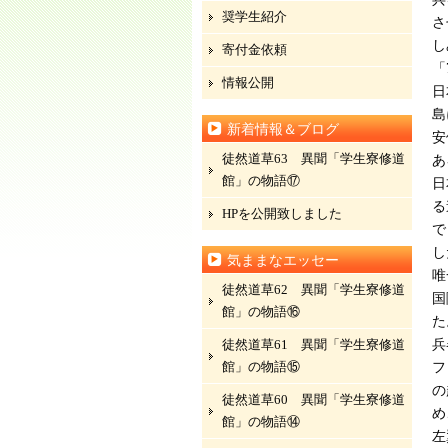
奨学生紹介
さ
し
寄付金依頼
「
情報公開
日
島
新着情報＆ブログ
安
徒然道草63 異聞「学生寮修道
あ
館」の物語⑰
日
る
HPを公開致しました
で
し
気ままなエッセー
唯
徒然道草62 異聞「学生寮修道
国
館」の物語⑯
た
徒然道草61 異聞「学生寮修道
兵
館」の物語⑮
フ
の
徒然道草60 異聞「学生寮修道
め
館」の物語⑭
左