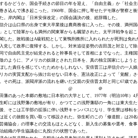
するかどうか、国会手続きの節目の年を迎え、「自由主義」か「社会主
巻き込んで沸き起こった。1960年、国会に押し寄せたデモ隊が警察と
た。岸内閣は「日米安保改定」の国会議決の後、総辞職した。
信介は山口県の出身で東大卒業後は農商務省に入った。その後、満州国
」として陸軍からも満州の関東軍からも嘱望された。太平洋戦争を起こ
閣した。敗戦後はA級戦犯として巣鴨刑務所に入れられたが死刑は免れ
入党して政界に復帰する。しかし、対米追従姿勢の吉田茂と対立して除
同で自由民主党が結党されると幹事長そして首相にまでなった。主権国
陰のように、アメリカの奴隷とされた日本を、真の独立国家にしようと
ぼした責任を感じていたためかもしれない。安倍晋三は岸信介の一人娘
リカの実質支配から抜け出せない日本を、憲法改正によって「覚醒」さ
。その死は、派閥岸派の流れを継いだ父親の安倍晋太郎と同じ67歳であ
@ ＠
田藩のあった本郷の敷地に日本初の大学として、1977年（明治10年）4
生町には浅野藩の敷地が有り、かつてこの浅野藩邸の一角には東大生た
後、そこは工学部の拡張に伴い浅野キャンパスになり、学生寮は移転を
は近くの旅館を買い取って移設された。弥生町のこの「修道館」は20
芸備協会」の理事との交流もほとんどなく、新入生の募集や選考、食事
治組織の学生協議会に丸投げの状態であった。