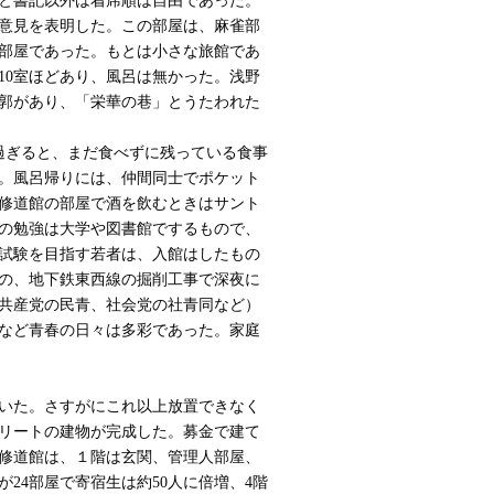
と書記以外は着席順は自由であった。
意見を表明した。この部屋は、麻雀部
部屋であった。もとは小さな旅館であ
10室ほどあり、風呂は無かった。浅野
郭があり、「栄華の巷」とうたわれた
を過ぎると、まだ食べずに残っている食事
。風呂帰りには、仲間同士でポケット
修道館の部屋で酒を飲むときはサント
の勉強は大学や図書館でするもので、
試験を目指す若者は、入館はしたもの
の、地下鉄東西線の掘削工事で深夜に
共産党の民青、社会党の社青同など）
など青春の日々は多彩であった。家庭
いた。さすがにこれ以上放置できなく
クリートの建物が完成した。募金で建て
修道館は、１階は玄関、管理人部屋、
24部屋で寄宿生は約50人に倍増、4階