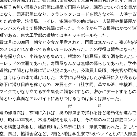
議会は毎月開かれた。在館生は全員参加で欠席も遅刻も許されず、議長
も椅子も無い畳敷きの部屋に胡坐で円陣を組み、議案については全員が
になり、囲碁部屋になり、クラシックレコードを聴きながら一人涙する
たため食堂、洗濯場、トイレ、協議会室の他に狭い一人部屋や相部屋が
ャンパスを越えて根津の銭湯に通った。向ヶ丘から下る根津はかつて遊
町である。東大工学部の敷地ではキャッチボールをした。
費は月に8000円、朝食と夕食が用意された。門限は無かった。夜8時
のメシはだれが食べても良いルールがあった。この獲得は競争になった
中を探り合い、小銭をかき集めて、根津の「肉豆腐」家で酒を飲んだ。
ーレッドの大瓶であった。寿司屋なんかは無縁の暮らしであった。学生
道館は学問とは無縁に近い状況にあった。公務員上級職、外交官や司法
、ほうほうの体で逃げ出した。大学には登校はしたが雀荘に入り浸るも
路下に潜り日銭を稼ぐもの、左翼セクト（社学同、革マル派、中核派、
マイクでがなり立てる学生集会に顔を出すもの、密かにデートするもの
師という真面なアルバイトにありつけるものは多くは無かった。
@ ＠
造の修道館は、玄関に入れば、奥の部屋まで揺れるほど老朽化が進んで
り、昭和40年初め、木造の建物を取り壊し、その年の秋には鉄筋コン
える構想は断念し、建設費用は広島県に頼り、県債で賄われた。新しい
堂、風呂、協議会室など、2階と3階は学生寮で2段ベッドと机の2人部屋が