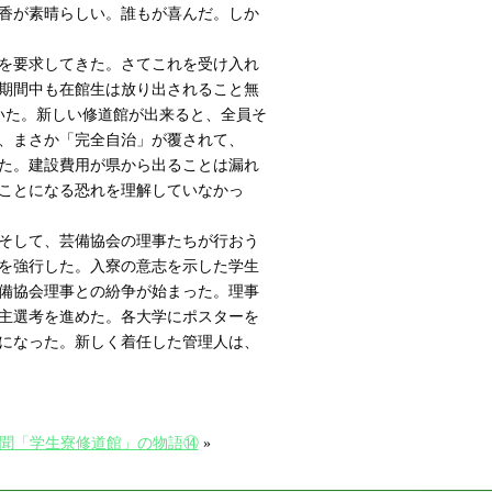
香が素晴らしい。誰もが喜んだ。しか
を要求してきた。さてこれを受け入れ
期間中も在館生は放り出されること無
いた。新しい修道館が出来ると、全員そ
、まさか「完全自治」が覆されて、
た。建設費用が県から出ることは漏れ
ことになる恐れを理解していなかっ
そして、芸備協会の理事たちが行おう
を強行した。入寮の意志を示した学生
備協会理事との紛争が始まった。理事
主選考を進めた。各大学にポスターを
になった。新しく着任した管理人は、
異聞「学生寮修道館」の物語⑭
»