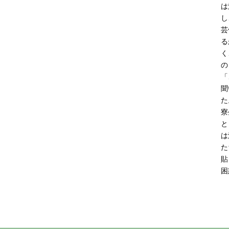
は
し
芸
る
く
の
「
聞
た
寮
と
は
た
貼
困