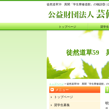
徒然道草59 異聞「学生寮修道館」の物語⑬ | 
トップページ
奨学生
徒然道草59
トップページ
> 徒然道草59 異聞「学生寮修道館」
メニュー
トップページ
明
奨学生募集
兵