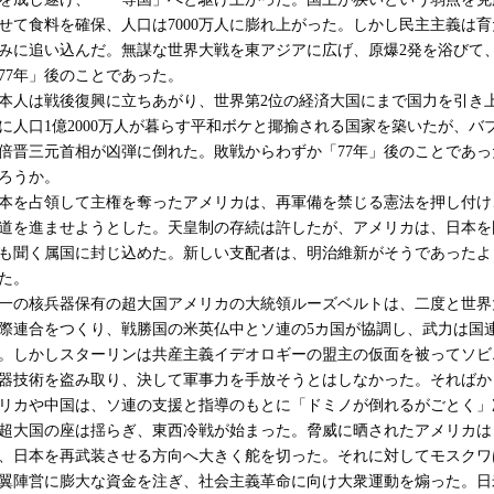
せて食料を確保、人口は7000万人に膨れ上がった。しかし民主主義は
みに追い込んだ。無謀な世界大戦を東アジアに広げ、原爆2発を浴びて
77年」後のことであった。
本人は戦後復興に立ちあがり、世界第2位の経済大国にまで国力を引き
に人口1億2000万人が暮らす平和ボケと揶揄される国家を築いたが、バブ
倍晋三元首相が凶弾に倒れた。敗戦からわずか「77年」後のことであっ
ろうか。
本を占領して主権を奪ったアメリカは、再軍備を禁じる憲法を押し付け
道を進ませようとした。天皇制の存続は許したが、アメリカは、日本を
も聞く属国に封じ込めた。新しい支配者は、明治維新がそうであったよ
た。
一の核兵器保有の超大国アメリカの大統領ルーズベルトは、二度と世界
際連合をつくり、戦勝国の米英仏中とソ連の5カ国が協調し、武力は国
。しかしスターリンは共産主義イデオロギーの盟主の仮面を被ってソビ
器技術を盗み取り、決して軍事力を手放そうとはしなかった。そればか
リカや中国は、ソ連の支援と指導のもとに「ドミノが倒れるがごとく」
超大国の座は揺らぎ、東西冷戦が始まった。脅威に晒されたアメリカは
、日本を再武装させる方向へ大きく舵を切った。それに対してモスクワ
翼陣営に膨大な資金を注ぎ、社会主義革命に向け大衆運動を煽った。日