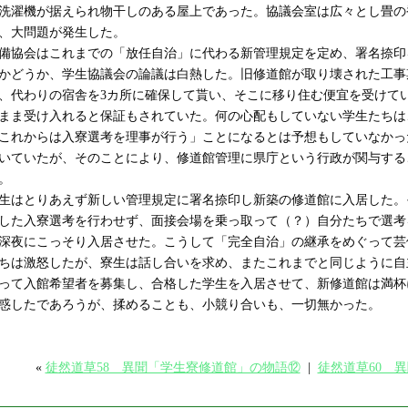
洗濯機が据えられ物干しのある屋上であった。協議会室は広々とし畳の
、大問題が発生した。
備協会はこれまでの「放任自治」に代わる新管理規定を定め、署名捺印
かどうか、学生協議会の論議は白熱した。旧修道館が取り壊された工事
、代わりの宿舎を3カ所に確保して貰い、そこに移り住む便宜を受けて
まま受け入れると保証もされていた。何の心配もしていない学生たちは
これからは入寮選考を理事が行う」ことになるとは予想もしていなかっ
いていたが、そのことにより、修道館管理に県庁という行政が関与する
。
生はとりあえず新しい管理規定に署名捺印し新築の修道館に入居した。
した入寮選考を行わせず、面接会場を乗っ取って（？）自分たちで選考
深夜にこっそり入居させた。こうして「完全自治」の継承をめぐって芸
ちは激怒したが、寮生は話し合いを求め、またこれまでと同じように自
って入館希望者を募集し、合格した学生を入居させて、新修道館は満杯
惑したであろうが、揉めることも、小競り合いも、一切無かった。
«
徒然道草58 異聞「学生寮修道館」の物語⑫
|
徒然道草60 