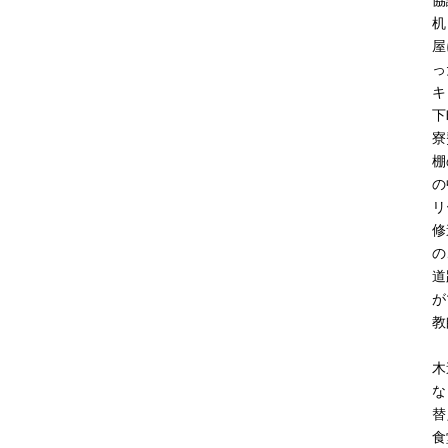
協
机
屋
っ
キ
下
寮
棚
の
リ
修
の
道
が
教
木
な
替
食