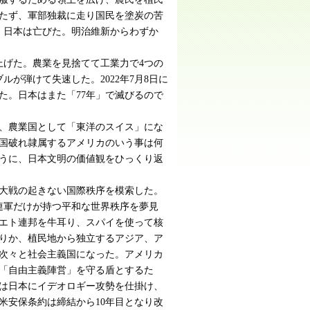
育たず、軍部独裁に走り国民を塗炭の苦
、日本は亡びた。明治維新からわずか
上げた。農業を見捨てて工業力で4つの
ルが弾けて失速した。2022年7月8日に
た。日本はまた「77年」で滅びるので
、農業国として「東洋のスイス」にな
国破れ隷属するアメリカのいう事は何
うに、日本文明の価値観をひっくり返
大戦の起きない国際秩序を模索した。
連軍だけが持つ平和な世界秩序を夢見
エト連邦を牛耳り、スパイを使って核
りか、植民地から独立するアジア、ア
次々と社会主義国になった。アメリカ
「自由主義陣営」を守る盾とするた
は日本にイデオロギー攻勢を仕掛け、
米安保条約は締結から10年目となり改