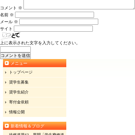
コメント
※
名前
※
メール
※
サイト
上に表示された文字を入力してください。
メニュー
トップページ
奨学生募集
奨学生紹介
寄付金依頼
情報公開
新着情報＆ブログ
徒然道草63 異聞「学生寮修道