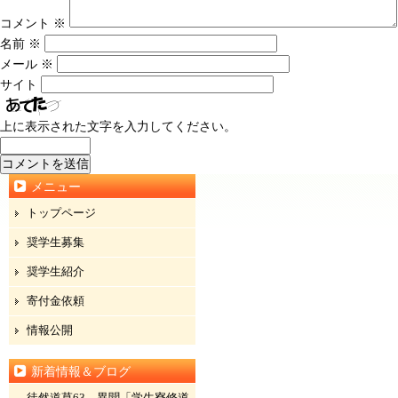
コメント
※
名前
※
メール
※
サイト
上に表示された文字を入力してください。
メニュー
トップページ
奨学生募集
奨学生紹介
寄付金依頼
情報公開
新着情報＆ブログ
徒然道草63 異聞「学生寮修道