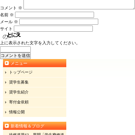
コメント
※
名前
※
メール
※
サイト
上に表示された文字を入力してください。
メニュー
トップページ
奨学生募集
奨学生紹介
寄付金依頼
情報公開
新着情報＆ブログ
徒然道草63 異聞「学生寮修道