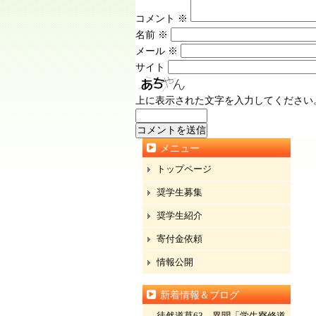
コメント
※
名前
※
メール
※
サイト
上に表示された文字を入力してください
メニュー
トップページ
奨学生募集
奨学生紹介
寄付金依頼
情報公開
新着情報＆ブログ
徒然道草63 異聞「学生寮修道