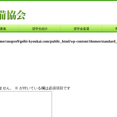
募集
奨学生紹介
奨学金返還
ome/cmspro9/geibi-kyoukai.com/public_html/wp-content/themes/standard
ません。
※
が付いている欄は必須項目です